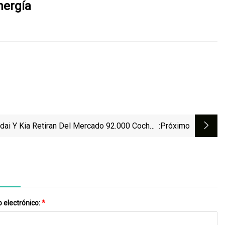
nergía
dai Y Kia Retiran Del Mercado 92.000 Coches
:próximo
Por Riesgo De Incendio En Bomba De Aceite
 electrónico:
*