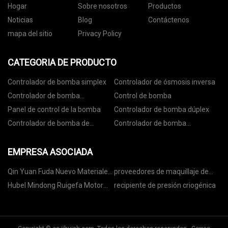
Hogar
Sobre nosotros
Productos
Noticias
Blog
Contáctenos
mapa del sitio
Privacy Policy
CATEGORIA DE PRODUCTO
Controlador de bomba simplex
Controlador de ósmosis inversa
Controlador de bomba
Control de bomba
inteligente
Panel de control de la bomba
Controlador de bomba dúplex
Controlador de bomba de
Controlador de bomba
refuerzo
sumergible
EMPRESA ASOCIADA
Qin Yuan Fuda Nuevo Materiales
proveedores de maquillaje de
Tecnología Co., Limitado.
ojos
Hubel Mindong Ruigefa Motor
recipiente de presión criogénica
Co., Limitado.