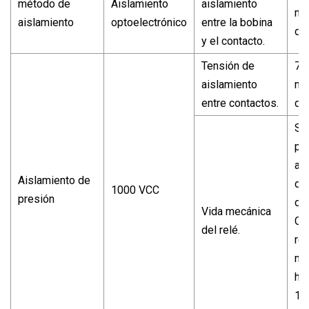
método de
Aislamiento
aislamiento
min
aislamiento
optoelectrónico
entre la bobina
de
y el contacto.
Tensión de
75
aislamiento
min
entre contactos.
de
Sin
pu
al
Aislamiento de
de
1000 VCC
presión
de
Vida mecánica
Ca
del relé.
re
no
ha
10