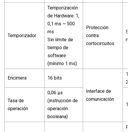
Temporización
de Hardware: 1,
0,1 ms ~ 500
Protección
ms
Sa
Temporizador
contra
Sin límite de
mA
cortocircuitos
tiempo de
software
(mínimo 1 ms)
1*
Encimera
16 bits
2*
Interface de
0,06 μs
comunicación
Tasa de
(instrucción de
1*
operación
operación
booleana)
Pr