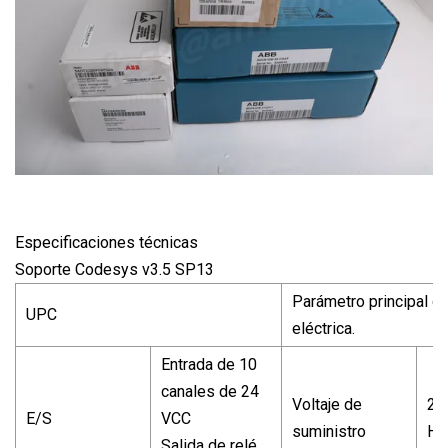
Especificaciones técnicas
Soporte Codesys v3.5 SP13
Parámetro principal de
UPC
eléctrica.
Entrada de 10
canales de 24
Voltaje de
22
E/S
VCC
suministro
Hz
Salida de relé