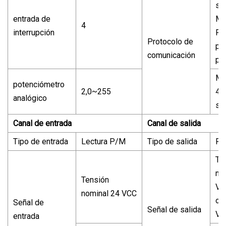
se
entrada de
M
4
interrupción
RT
Protocolo de
pr
comunicación
pe
MO
potenciómetro
2,0~255
4 
analógico
se
Canal de entrada
Canal de salida
Tipo de entrada
Lectura P/M
Tipo de salida
Re
Te
no
Tensión
VC
nominal 24 VCC
o 
Señal de
Señal de salida
VC
entrada