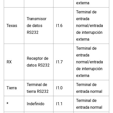
externa
Terminal de
Transmisor
entrada
Texas
de datos
I1.6
normal/entrada
RS232
de interrupción
externa
Terminal de
entrada
Receptor de
RX
I1.7
normal/entrada
datos RS232
de interrupción
externa
Terminal de
Terminal de
Tierra
I1.0
tierra RS232
entrada normal
Terminal de
*
Indefinido
I1.1
entrada normal