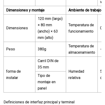
ve
Dimensiones y montaje
Ambiente de trabajo
120 mm (largo)
× 80 mm
Temperatura de
Dimensiones
0 
(ancho) × 63
funcionamiento
mm (alto)
Temperatura de
Peso
380g
-4
almacenamiento
Carril DIN de
35 mm
forma de
Humedad
5%
Tipo de
instalar
relativa
co
montaje en
panel
Definiciones de interfaz principal y terminal