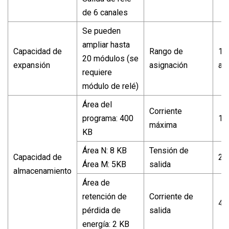
de 6 canales
Se pueden
ampliar hasta
Capacidad de
Rango de
18
20 módulos (se
expansión
asignación
a 
requiere
módulo de relé)
Área del
Corriente
programa: 400
12
máxima
KB
Área N: 8 KB
Tensión de
Capacidad de
24
Área M: 5KB
salida
almacenamiento
Área de
retención de
Corriente de
40
pérdida de
salida
energía: 2 KB