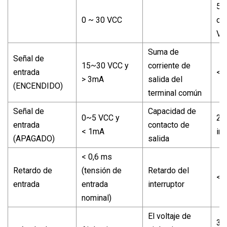
5 
0 ~ 30 VCC
o 
VC
Suma de
Señal de
15~30 VCC y
corriente de
entrada
< 
> 3mA
salida del
(ENCENDIDO)
terminal común
Señal de
Capacidad de
0~5 VCC y
2A
entrada
contacto de
< 1mA
im
(APAGADO)
salida
< 0,6 ms
Retardo de
(tensión de
Retardo del
< 
entrada
entrada
interruptor
nominal)
El voltaje de
30