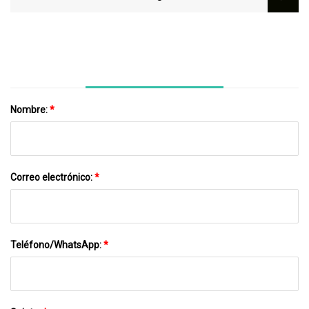
Inteligente Para Drenaje De Aguas
Residuales Sumergible 240VAC/3HP
Nombre:
*
Correo electrónico:
*
Teléfono/WhatsApp:
*