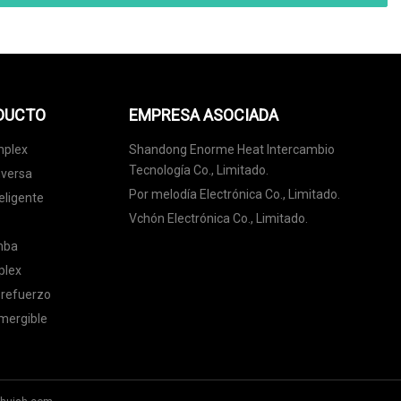
ODUCTO
EMPRESA ASOCIADA
mplex
Shandong Enorme Heat Intercambio
Tecnología Co., Limitado.
nversa
Por melodía Electrónica Co., Limitado.
eligente
Vchón Electrónica Co., Limitado.
omba
plex
 refuerzo
mergible