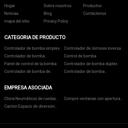
Hogar
Sobre nosotros
Productos
Noticias
Blog
Contáctenos
mapa del sitio
Privacy Policy
CATEGORIA DE PRODUCTO
Controlador de bomba simplex
Controlador de ósmosis inversa
Controlador de bomba
Control de bomba
inteligente
Panel de control de la bomba
Controlador de bomba dúplex
Controlador de bomba de
Controlador de bomba
refuerzo
sumergible
EMPRESA ASOCIADA
China Neumáticos de ruedas
Compre ventanas con apertura
pesadas
hacia el exterior y especiales
Cantón Espacio de diversión
Tecnologíaco., Limitado.