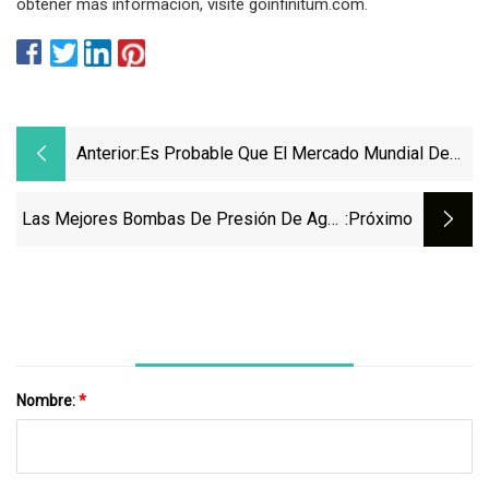
obtener más información, visite goinfinitum.com.
Anterior:
Es Probable Que El Mercado Mundial De
Bombas De Refuerzo Comerciales Supere
Los 12.000 Millones De Dólares En 2033 A
Las Mejores Bombas De Presión De Agua
:próximo
Una Tasa De Crecimiento Constante
En La India
Durante La Próxima Década
Nombre:
*